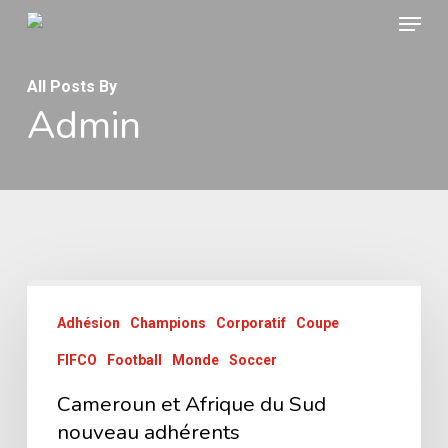
Menu
Skip
to
main
All Posts By
Admin
content
Adhésion
Champions
Corporatif
Coupe
FIFCO
Football
Monde
Soccer
Cameroun et Afrique du Sud
nouveau adhérents