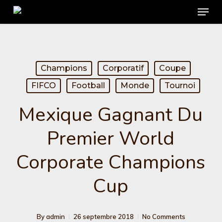
Menu
Skip
to
main
content
Champions
Corporatif
Coupe
FIFCO
Football
Monde
Tournoi
Mexique Gagnant Du
Premier World
Corporate Champions
Cup
By
admin
26 septembre 2018
No Comments