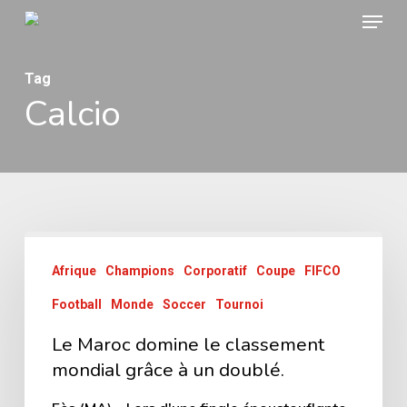
Menu
Skip
to
main
Tag
Calcio
content
Afrique
Champions
Corporatif
Coupe
FIFCO
Football
Monde
Soccer
Tournoi
Le Maroc domine le classement
mondial grâce à un doublé.