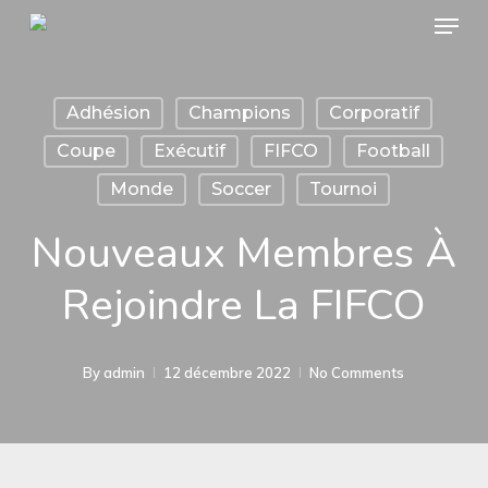
Menu
Skip
to
main
Adhésion
Champions
Corporatif
content
Coupe
Exécutif
FIFCO
Football
Monde
Soccer
Tournoi
Nouveaux Membres À
Rejoindre La FIFCO
By
admin
12 décembre 2022
No Comments